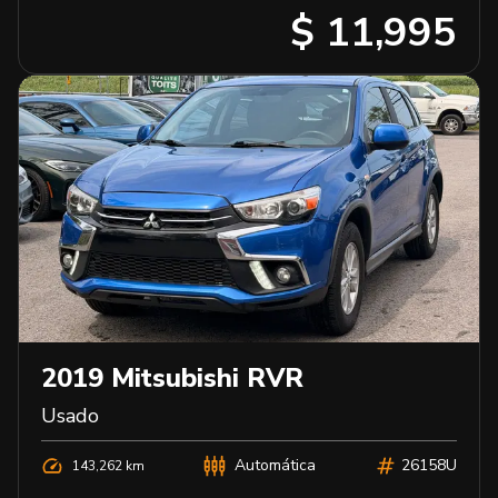
$ 11,995
2019
Mitsubishi
RVR
Usado
Automática
26158U
143,262 km