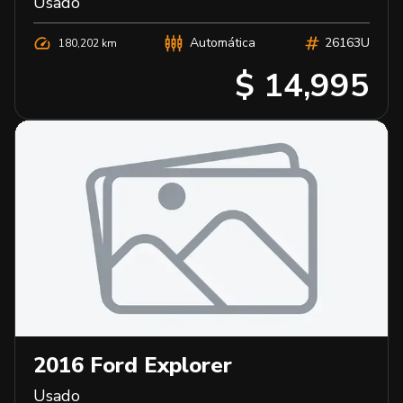
Usado
Automática
26163U
180,202 km
$ 14,995
2016
Ford
Explorer
Usado