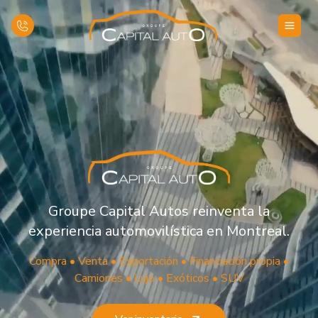
Inicio
Inventario
Financiamiento
Evaluar su vehículo
Groupe Capital Autos reinventa la
experiencia automovilística en Montreal.
Contáctenos
Compra • Venta • Exportación • Financiación propia •
Camiones • Lujo • Exóticos • SUV
Español