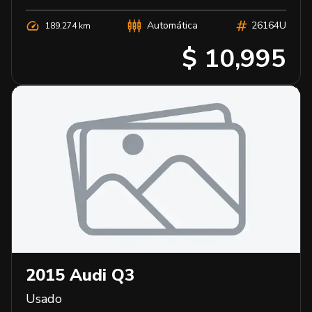
Automática
26164U
189,274 km
$ 10,995
2015
Audi
Q3
Usado