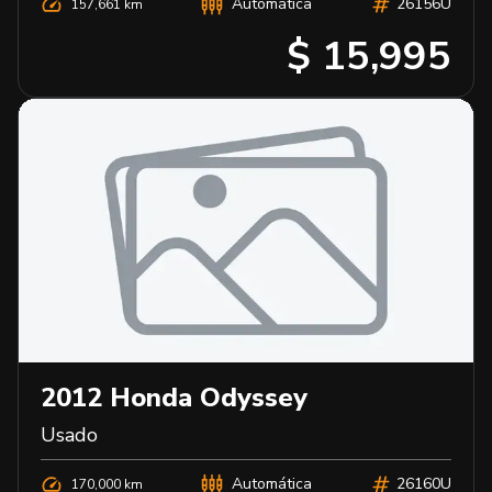
Automática
26156U
157,661 km
$ 15,995
2012
Honda
Odyssey
Usado
Automática
26160U
170,000 km