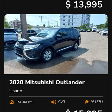
$ 13,995
2020
Mitsubishi
Outlander
Usado
CVT
26157U
151,361 km