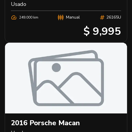
Usado
Manual
26165U
249,000 km
$ 9,995
2016
Porsche
Macan