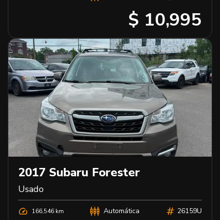
$ 10,995
2017
Subaru
Forester
Usado
Automática
26159U
166,546 km