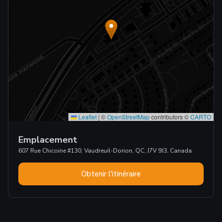
Leaflet
|
©
OpenStreetMap
contributors ©
CARTO
Emplacement
607 Rue Chicoine #130, Vaudreuil-Dorion, QC, J7V 9J3, Canada
Obtenir l'itinéraire