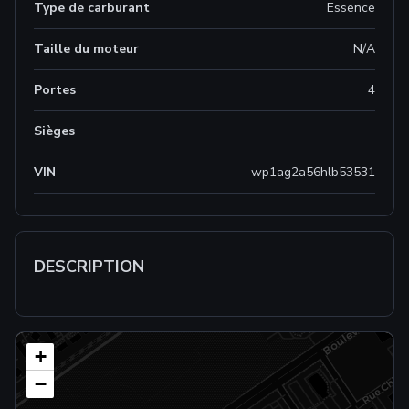
Type de carburant
Essence
Taille du moteur
N/A
Portes
4
Sièges
VIN
wp1ag2a56hlb53531
DESCRIPTION
+
−