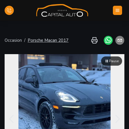
Accueil
Occasion
/
Porsche
Macan
2017
Inventaire
Pause
Financement
Évaluez votre véhicule
Nous joindre
Français