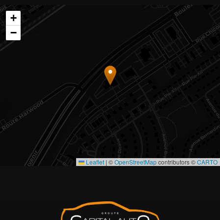
+
−
Leaflet
|
©
OpenStreetMap
contributors ©
CARTO