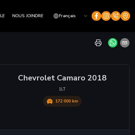
LE
NOUS JOINDRE
Français
Chevrolet
Camaro
2018
1LT
172 000 km