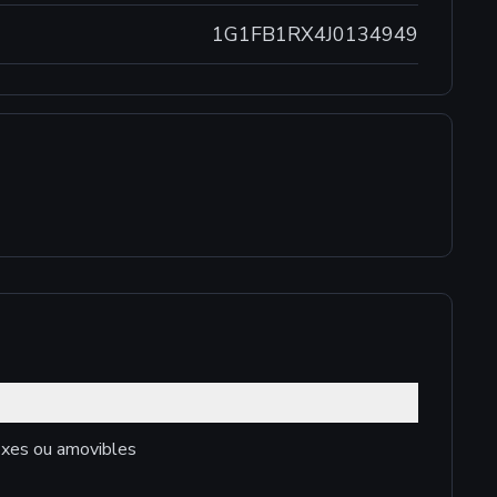
1G1FB1RX4J0134949
fixes ou amovibles