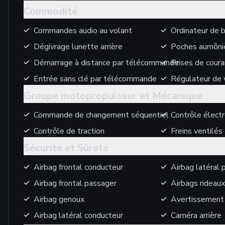
Commodité
Commandes audio au volant
Ordinateur de 
Dégivrage lunette arrière
Poches aumôni
Démarrage à distance par télécommande
Prises de cour
Entrée sans clé par télécommande
Régulateur de 
Groupe motopropulseur et Mécanique
Commande de changement séquentiel
Contrôle électr
Contrôle de traction
Freins ventilés
Sécurité et Sûreté
Airbag frontal conducteur
Airbag latéral 
Airbag frontal passager
Airbags rideaux
Airbag genoux
Avertissement 
Airbag latéral conducteur
Caméra arrière