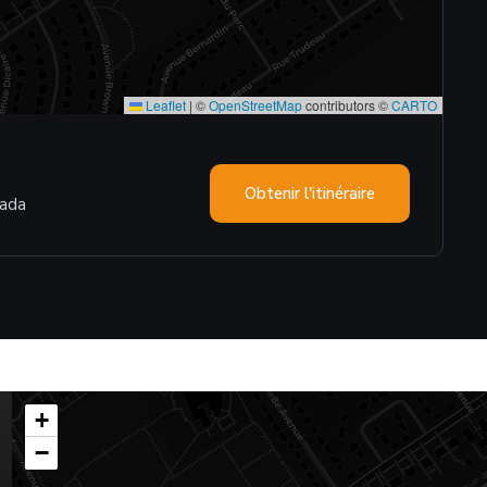
Leaflet
|
©
OpenStreetMap
contributors ©
CARTO
Obtenir l'itinéraire
nada
+
−