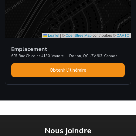
Leaflet
|
©
OpenStreetMap
contributors ©
CARTO
Emplacement
607 Rue Chicoine #130, Vaudreuil-Dorion, QC, J7V 9J3, Canada
Obtenir l'itinéraire
Nous joindre