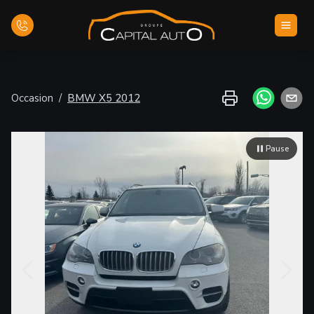
Accueil
Occasion
/
BMW
X5
2012
Inventaire
Pause
Financement
Évaluez votre véhicule
Nous joindre
Français