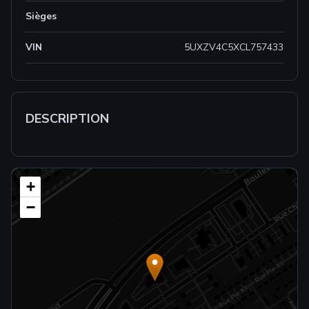
Sièges
VIN
5UXZV4C5XCL757433
DESCRIPTION
+
−