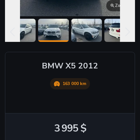
Zoom
BMW
X5
2012
163 000 km
3 995 $