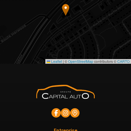
Leaflet
|
©
OpenStreetMap
contributors ©
CARTO
Entreprise