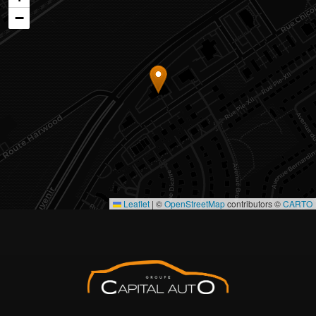
−
Leaflet
|
©
OpenStreetMap
contributors ©
CARTO