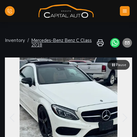
Inicio
Inventory
/
Mercedes-Benz
Benz C Class
2018
Inventario
Pause
Financiamiento
Evaluar su vehículo
Contáctenos
Español