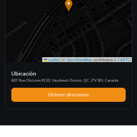
Leaflet
|
©
OpenStreetMap
contributors ©
CARTO
Ubicación
607 Rue Chicoine #130, Vaudreuil-Dorion, QC, J7V 9J3, Canada
Obtener direcciones