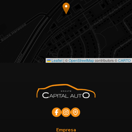
Leaflet
|
©
OpenStreetMap
contributors ©
CARTO
Empresa