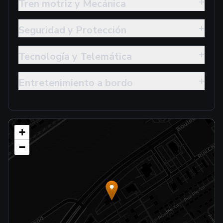
+
Tren motriz y Mecánica
+
Seguridad y Protección
+
Tecnología y Telemática
+
Entretenimiento a bordo
+
−