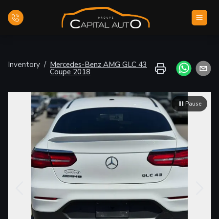
Inicio
Inventory
/
Mercedes-Benz
AMG GLC 43
Coupe
2018
Inventario
Pause
Financiamiento
Evaluar su vehículo
Contáctenos
Español
Zoom