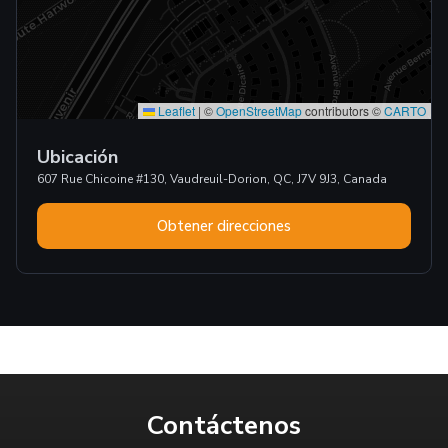
Leaflet
|
©
OpenStreetMap
contributors ©
CARTO
Ubicación
607 Rue Chicoine #130, Vaudreuil-Dorion, QC, J7V 9J3, Canada
Obtener direcciones
Contáctenos