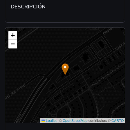
DESCRIPCIÓN
+
−
Leaflet
|
©
OpenStreetMap
contributors ©
CARTO