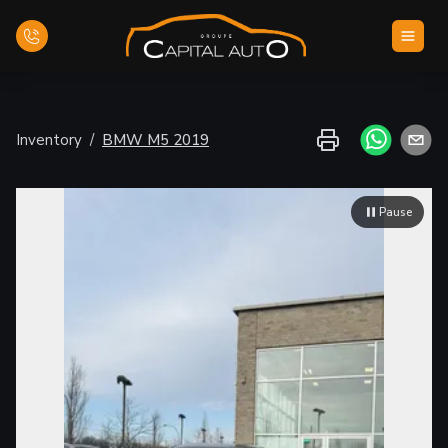
Inicio
Inventory
/
BMW
M5
2019
Inventario
Pause
Financiamiento
Evaluar su vehículo
Contáctenos
Español
Zoom