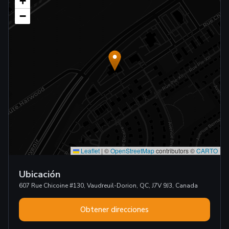
+
−
Leaflet
|
©
OpenStreetMap
contributors ©
CARTO
Ubicación
607 Rue Chicoine #130, Vaudreuil-Dorion, QC, J7V 9J3, Canada
Obtener direcciones