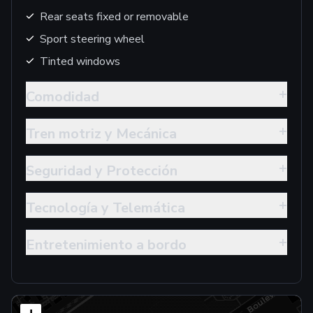
Rear seats fixed or removable
Sport steering wheel
Tinted windows
+
Comodidad
+
Tren motriz y Mecánica
+
Seguridad y Protección
+
Tecnología y Telemática
+
Entretenimiento a bordo